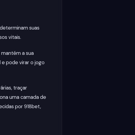
e determinam suas
os vitais.
to mantém a sua
 e pode virar o jogo
rias, traçar
iciona uma camada de
ecidas por 918bet,