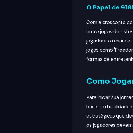
O Papel de 918
Com a crescente pop
entre jogos de estra
jogadores a chance
jogos como 'Freedom
formas de entreteni
Como Jogar
Para iniciar sua jo
base em habilidades
estratégicas que dev
os jogadores devem c