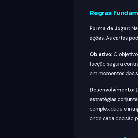
Regras Fundam
Forma de Jogar:
Na 
ações. As cartas pod
Objetivo:
O objetivo
facção segura contra
em momentos decisi
Desenvolvimento:
D
estratégias conjunt
complexidade e intr
onde cada decisão p