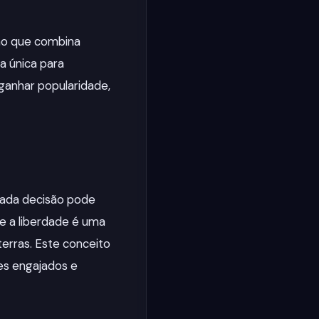
ão que combina
a única para
ganhar popularidade,
cada decisão pode
de a liberdade é uma
terras. Este conceito
es engajados e