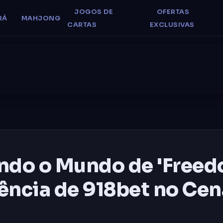
JOGOS DE
OFERTAS
RÁ
MAHJONG
CARTAS
EXCLUSIVAS
ndo o Mundo de 'Free
uência de 918bet no Cen