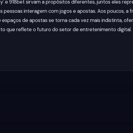
 e 918bet sirvam a propósitos diferentes, juntos eles re
 pessoas interagem com jogos e apostas. Aos poucos, a f
 espaços de apostas se torna cada vez mais indistinta, o
 que reflete o futuro do setor de entretenimento digital.