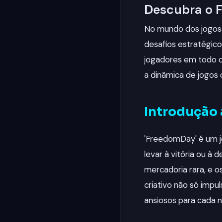
Descubra o F
No mundo dos jogos
desafios estratégic
jogadores em todo 
a dinâmica de jogos
Introdução
'FreedomDay' é um j
levar à vitória ou à
mercadoria rara, e o
criativo não só imp
ansiosos para cada n