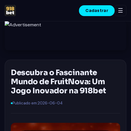
☰
Cadastrar
INÍCIO
JOGOS DE CASSINO
BACARÁ
Descubra o Fascinante
MAHJONG
Mundo de FruitNova: Um
JOGOS DE CARTAS
Jogo Inovador na 918bet
OFERTAS EXCLUSIVAS
Publicado em:
2026-06-04
NOTÍCIAS DA EMPRESA