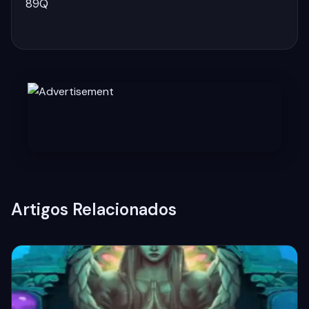
89Q
Artigos Relacionados