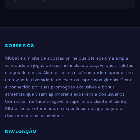
SOBRE NÓS
918bet é um site de apostas online que oferece uma ampla
variedade de jogos de cassino, incluindo caça-níqueis, roletas
e jogos de cartas. Além disso, os usuários podem apostar em
uma grande diversidade de eventos esportivos globais. O site
é conhecido por suas promoções exclusivas e bônus
atraentes que visam aprimorar a experiência dos usuários.
Com uma interface amigável e suporte ao cliente eficiente,
918bet busca oferecer uma experiência de jogo segura e
divertida para seus usuários.
NAVEGAÇÃO