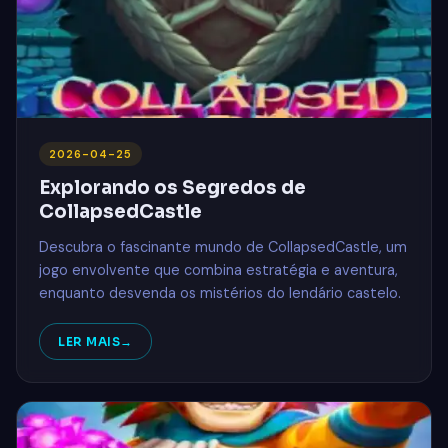
2026-04-25
Explorando os Segredos de
CollapsedCastle
Descubra o fascinante mundo de CollapsedCastle, um
jogo envolvente que combina estratégia e aventura,
enquanto desvenda os mistérios do lendário castelo.
LER MAIS