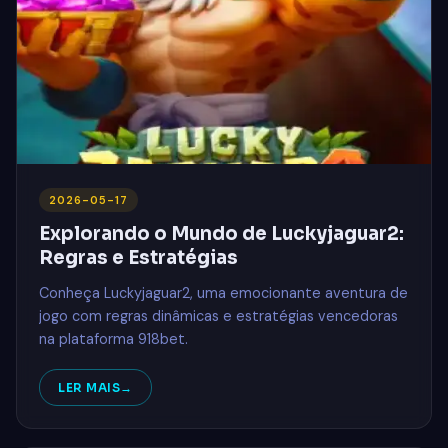
2026-05-17
Explorando o Mundo de Luckyjaguar2:
Regras e Estratégias
Conheça Luckyjaguar2, uma emocionante aventura de
jogo com regras dinâmicas e estratégias vencedoras
na plataforma 918bet.
LER MAIS