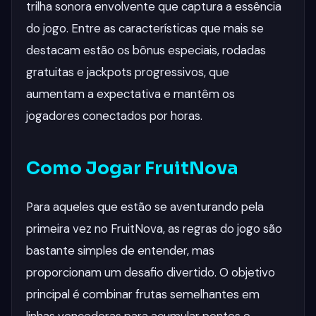
trilha sonora envolvente que captura a essência
do jogo. Entre as características que mais se
destacam estão os bônus especiais, rodadas
gratuitas e jackpots progressivos, que
aumentam a expectativa e mantêm os
jogadores conectados por horas.
Como Jogar FruitNova
Para aqueles que estão se aventurando pela
primeira vez no FruitNova, as regras do jogo são
bastante simples de entender, mas
proporcionam um desafio divertido. O objetivo
principal é combinar frutas semelhantes em