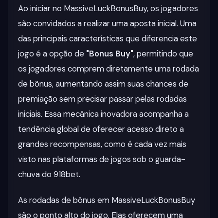
Ao iniciar no MassiveLuckBonusBuy, os jogadores
são convidados a realizar uma aposta inicial. Uma
das principais características que diferencia este
jogo é a opção de
"Bonus Buy"
, permitindo que
os jogadores comprem diretamente uma rodada
de bônus, aumentando assim suas chances de
premiação sem precisar passar pelas rodadas
iniciais. Essa mecânica inovadora acompanha a
tendência global de oferecer acesso direto a
grandes recompensas, como é cada vez mais
visto nas plataformas de jogos sob o guarda-
chuva do 918bet.
As rodadas de bônus em MassiveLuckBonusBuy
são o ponto alto do jogo. Elas oferecem uma