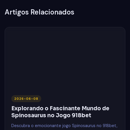
Artigos Relacionados
2026-06-08
Explorando o Fascinante Mundo de
Spinosaurus no Jogo 918bet
Descubra o emocionante jogo Spinosaurus no 918bet,