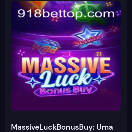
MassiveLuckBonusBuy: Uma