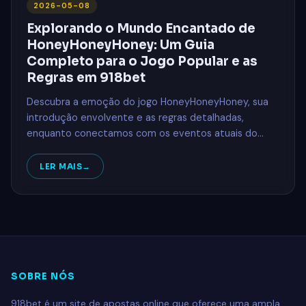
2026-05-08
Explorando o Mundo Encantado de
HoneyHoneyHoney: Um Guia
Completo para o Jogo Popular e as
Regras em 918bet
Descubra a emoção do jogo HoneyHoneyHoney, sua
introdução envolvente e as regras detalhadas,
enquanto conectamos com os eventos atuais do
mundo gaming.
LER MAIS
SOBRE NÓS
918bet é um site de apostas online que oferece uma ampla