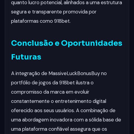
quanto lucro potencial, alinhados a uma estrutura
segura e transparente promovida por
plataformas como 918bet.
Conclusão e Oportunidades
Futuras
A integração de MassiveLuckBonusBuy no
portfólio de jogos da 918bet ilustra o
compromisso da marca em evoluir
constantemente o entretenimento digital
oferecido aos seus usuários. A combinação de
uma abordagem inovadora com a sólida base de
uma plataforma confiável assegura que os