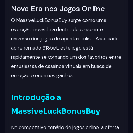
Nova Era nos Jogos Online
O MassiveLuckBonusBuy surge como uma
evolução inovadora dentro do crescente
universo dos jogos de apostas online. Associado
ao renomado 918bet, este jogo está
rapidamente se tornando um dos favoritos entre
entusiastas de cassinos virtuais em busca de
emoção e enormes ganhos.
Introdução a
MassiveLuckBonusBuy
No competitivo cenário de jogos online, a oferta