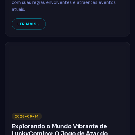
com suas regras envolventes e atraentes eventos
atuais.
LER MAIS
2026-06-14
Explorando o Mundo Vibrante de
LuckyComing: O Jogo de Azar do