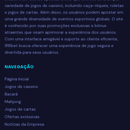
variedade de jogos de cassino, incluindo caça-níqueis, roletas
e jogos de cartas. Além disso, os usuários podem apostar em
uma grande diversidade de eventos esportivos globais. O site
é conhecido por suas promoções exclusivas e bônus
atraentes que visam aprimorar a experiência dos usuários.
Com uma interface amigável e suporte ao cliente eficiente,
918bet busca oferecer uma experiência de jogo segura e
divertida para seus usuários.
NAVEGAÇÃO
Página Inicial
Jogos de cassino
Bacará
Mahjong
Jogos de cartas
Ofertas exclusivas
Notícias da Empresa