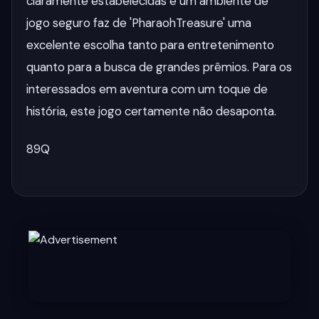
claramente estabelecidas e um ambiente de
jogo seguro faz de 'PharaohTreasure' uma
excelente escolha tanto para entretenimento
quanto para a busca de grandes prêmios. Para os
interessados em aventura com um toque de
história, este jogo certamente não desaponta.
89Q