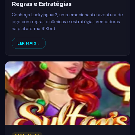
Regras e Estratégias
Conheça Luckyjaguar2, uma emocionante aventura de
jogo com regras dinâmicas e estratégias vencedoras
na plataforma 918bet.
LER MAIS