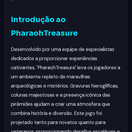
Introdução ao
PharaohTreasure
Desenvolvido por uma equipe de especialistas
dedicados a proporcionar experiências
cativantes, 'PharaohTreasure' leva os jogadores a
um ambiente repleto de maravilhas
arqueológicas e mistérios. Gravuras hieroglíficas,
colunas majestosas e a presença icônica das
pirâmides ajudam a criar uma atmosfera que
combina história e diversão. Este jogo foi
projetado tanto para novatos quanto para
veteranos, proporcionando desafios escaláveis e