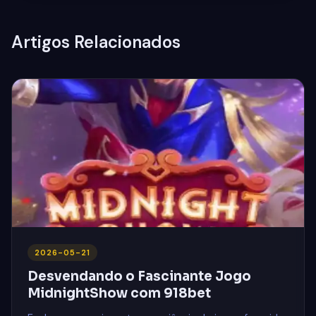
Artigos Relacionados
2026-05-21
Desvendando o Fascinante Jogo
MidnightShow com 918bet