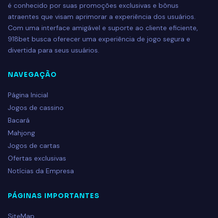
é conhecido por suas promoções exclusivas e bônus
atraentes que visam aprimorar a experiência dos usuários.
Com uma interface amigável e suporte ao cliente eficiente,
918bet busca oferecer uma experiência de jogo segura e
divertida para seus usuários.
NAVEGAÇÃO
Página Inicial
Jogos de cassino
Bacará
Mahjong
Jogos de cartas
Ofertas exclusivas
Notícias da Empresa
PÁGINAS IMPORTANTES
SiteMap