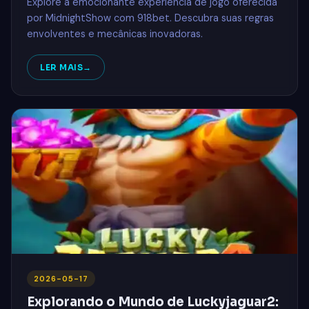
Explore a emocionante experiência de jogo oferecida
por MidnightShow com 918bet. Descubra suas regras
envolventes e mecânicas inovadoras.
LER MAIS
2026-05-17
Explorando o Mundo de Luckyjaguar2: