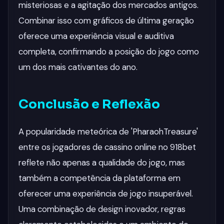
misteriosas e a agitação dos mercados antigos.
Combinar isso com gráficos de última geração
oferece uma experiência visual e auditiva
completa, confirmando a posição do jogo como
um dos mais cativantes do ano.
Conclusão e Reflexão
A popularidade meteórica de 'PharaohTreasure'
entre os jogadores de cassino online no 918bet
reflete não apenas a qualidade do jogo, mas
também a competência da plataforma em
oferecer uma experiência de jogo insuperável.
Uma combinação de design inovador, regras