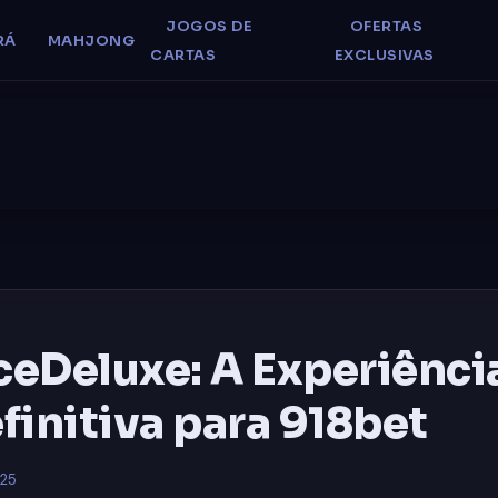
JOGOS DE
OFERTAS
RÁ
MAHJONG
CARTAS
EXCLUSIVAS
eDeluxe: A Experiênci
finitiva para 918bet
25