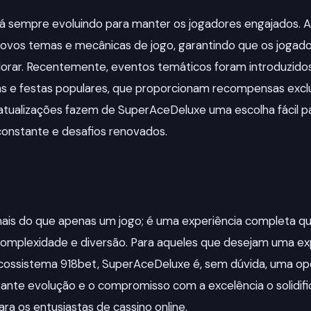
 sempre evoluindo para manter os jogadores engajados. A
ovos temas e mecânicas de jogo, garantindo que os joga
lorar. Recentemente, eventos temáticos foram introduzidos
 e festas populares, que proporcionam recompensas exclu
 atualizações fazem de SuperAceDeluxe uma escolha fácil p
onstante e desafios renovados.
is do que apenas um jogo; é uma experiência completa qu
omplexidade e diversão. Para aqueles que desejam uma exp
cossistema 918bet, SuperAceDeluxe é, sem dúvida, uma op
tante evolução e o compromisso com a excelência o solidi
ra os entusiastas de cassino online.