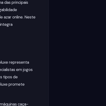
 das principais
gabilidade
e azar online. Neste
integra
luxe representa
cialistas em jogos
os tipos de
eluxe promete
s máquinas caça-