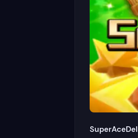
SuperAceDelu