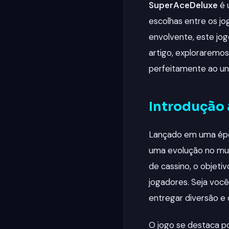
SuperAceDeluxe
é 
escolhas entre os j
envolvente, este jo
artigo, exploraremos
perfeitamente ao un
Introdução
Lançado em uma épo
uma evolução no mun
de cassino, o objetiv
jogadores. Seja voc
entregar diversão e 
O jogo se destaca po