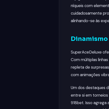
níqueis com element
cuidadosamente proj
alinhando-se às expe
Dinamismo 
SuperAceDeluxe ofer
Com múltiplas linhas
repleta de surpresa
com animações vibran
Um dos destaques d
entre si em torneio
918bet. Isso agrega a