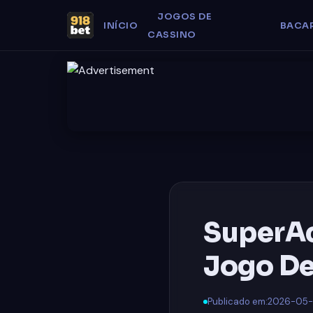
JOGOS DE
INÍCIO
BACA
CASSINO
SuperAc
Jogo De
Publicado em:
2026-05-