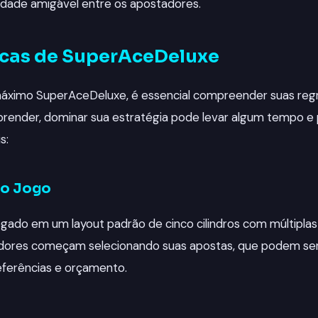
idade amigável entre os apostadores.
icas de SuperAceDeluxe
máximo SuperAceDeluxe, é essencial compreender suas reg
 aprender, dominar sua estratégia pode levar algum tempo e 
s:
do Jogo
ado em um layout padrão de cinco cilindros com múltiplas 
dores começam selecionando suas apostas, que podem ser
ferências e orçamento.