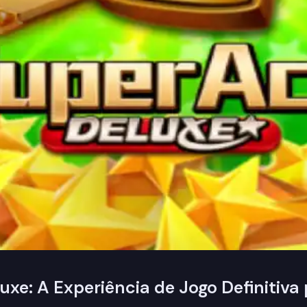
xe: A Experiência de Jogo Definitiva