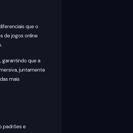
iferenciais que o
s de jogos online
.
, garantindo que a
imersiva, juntamente
 das mais
do padrões e