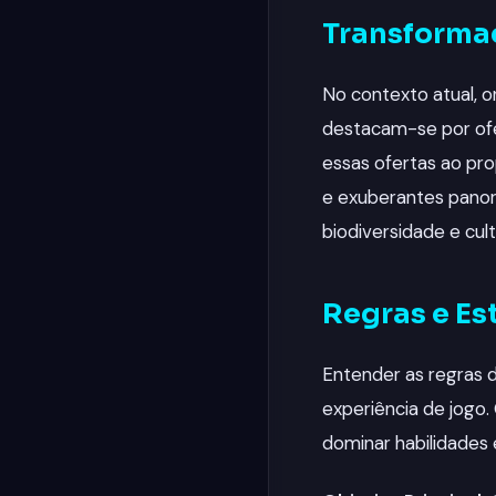
Transforma
No contexto atual, 
destacam-se por ofe
essas ofertas ao pr
e exuberantes panor
biodiversidade e cult
Regras e Es
Entender as regras d
experiência de jogo
dominar habilidades 