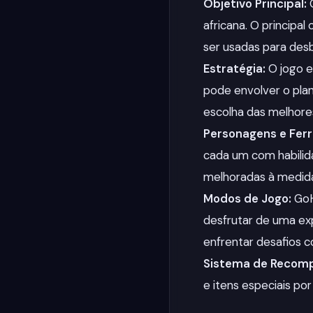
Objetivo Principal:
O
africana. O principa
ser usadas para desb
Estratégia:
O jogo e
pode envolver o plan
escolha das melhores
Personagens e Fer
cada um com habilid
melhoradas à medida
Modos de Jogo:
GoH
desfrutar de uma exp
enfrentar desafios co
Sistema de Recom
e itens especiais po