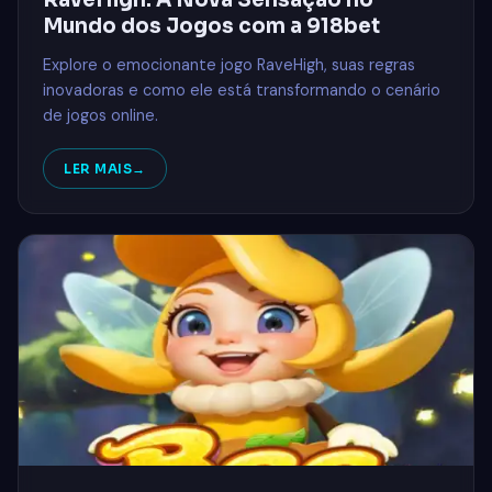
Mundo dos Jogos com a 918bet
Explore o emocionante jogo RaveHigh, suas regras
inovadoras e como ele está transformando o cenário
de jogos online.
LER MAIS