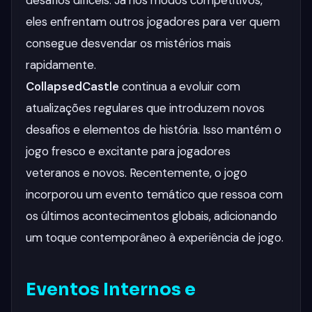
desafios difíceis. Já nos modos competitivos,
eles enfrentam outros jogadores para ver quem
consegue desvendar os mistérios mais
rapidamente.
CollapsedCastle
continua a evoluir com
atualizações regulares que introduzem novos
desafios e elementos de história. Isso mantém o
jogo fresco e excitante para jogadores
veteranos e novos. Recentemente, o jogo
incorporou um evento temático que ressoa com
os últimos acontecimentos globais, adicionando
um toque contemporâneo à experiência de jogo.
Eventos Internos e