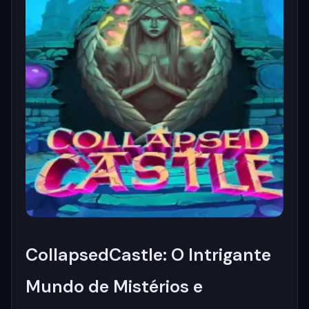
CollapsedCastle: O Intrigante
Mundo de Mistérios e