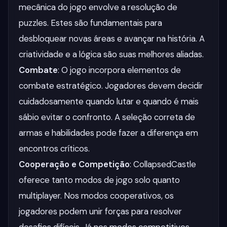
mecânica do jogo envolve a resolução de
puzzles. Estes são fundamentais para
desbloquear novas áreas e avançar na história. A
criatividade e a lógica são suas melhores aliadas.
Combate
: O jogo incorpora elementos de
combate estratégico. Jogadores devem decidir
cuidadosamente quando lutar e quando é mais
sábio evitar o confronto. A seleção correta de
armas e habilidades pode fazer a diferença em
encontros críticos.
Cooperação e Competição
: CollapsedCastle
oferece tanto modos de jogo solo quanto
multiplayer. Nos modos cooperativos, os
jogadores podem unir forças para resolver