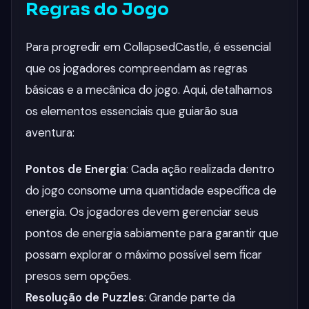
Regras do Jogo
Para progredir em CollapsedCastle, é essencial
que os jogadores compreendam as regras
básicas e a mecânica do jogo. Aqui, detalhamos
os elementos essenciais que guiarão sua
aventura:
Pontos de Energia
: Cada ação realizada dentro
do jogo consome uma quantidade específica de
energia. Os jogadores devem gerenciar seus
pontos de energia sabiamente para garantir que
possam explorar o máximo possível sem ficar
presos sem opções.
Resolução de Puzzles
: Grande parte da