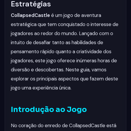
Estratégias
CollapsedCastle
é um jogo de aventura
estratégica que tem conquistado o interesse de
jogadores ao redor do mundo. Lançado com o
intuito de desafiar tanto as habilidades de
pensamento rápido quanto a criatividade dos
jogadores, este jogo oferece inúmeras horas de
diversão e descobertas. Neste guia, vamos
explorar os principais aspectos que fazem deste
jogo uma experiência única.
Introdução ao Jogo
No coração do enredo de CollapsedCastle está