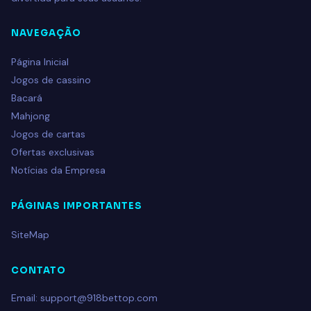
NAVEGAÇÃO
Página Inicial
Jogos de cassino
Bacará
Mahjong
Jogos de cartas
Ofertas exclusivas
Notícias da Empresa
PÁGINAS IMPORTANTES
SiteMap
CONTATO
Email: support@918bettop.com