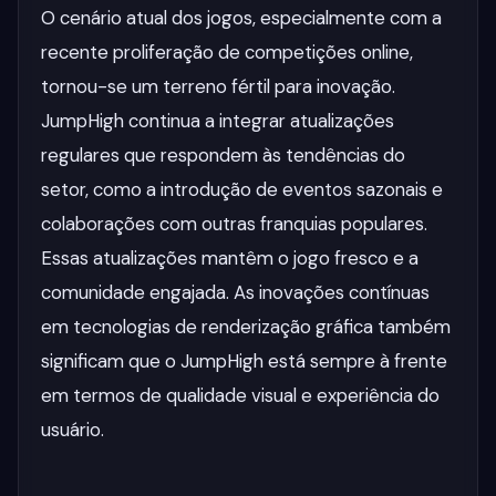
O cenário atual dos jogos, especialmente com a
recente proliferação de competições online,
tornou-se um terreno fértil para inovação.
JumpHigh continua a integrar atualizações
regulares que respondem às tendências do
setor, como a introdução de eventos sazonais e
colaborações com outras franquias populares.
Essas atualizações mantêm o jogo fresco e a
comunidade engajada. As inovações contínuas
em tecnologias de renderização gráfica também
significam que o JumpHigh está sempre à frente
em termos de qualidade visual e experiência do
usuário.